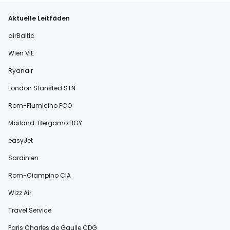
Aktuelle Leitfäden
airBaltic
Wien VIE
Ryanair
London Stansted STN
Rom-Fiumicino FCO
Mailand-Bergamo BGY
easyJet
Sardinien
Rom-Ciampino CIA
Wizz Air
Travel Service
Paris Charles de Gaulle CDG