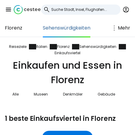
Florenz
Sehenswürdigkeiten
Mehr
Anmeldung bei
Cestee
Reiseziele
Italien
Florenz
Sehenswürdigkeiten
Einkaufsviertel
... die weltweite Reise-Community
Einkaufen und Essen in
Florenz
Weiter mit Google
Alle
Museen
Denkmäler
Gebäude
Na
Weiter mit Facebook
1 beste Einkaufsviertel in Florenz
Weiter mit E-Mail