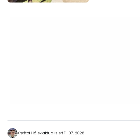
Straße beginnt am
und endet in den G
Garbidaldi. [btn "Die 10 besten Hotels in
Bari"
https://www.bookin
aid=2397602;label=p
Corso Vittorio Ema
Altstadt von Bari 
Kryštof Hájek
aktualisiert 11. 07. 2026