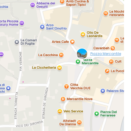
iter mit Facebook
iter mit E-Mail
null
Piazza Mercantile