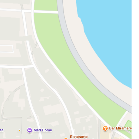
bei Cestee
eiter mit Google