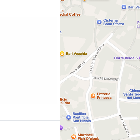
We
 Teatro Margherita
ärten des Giardino
We
g.com/city/it/bari.cs.html?
-bari-corso] Der
nule trennt die
Vecchio und…