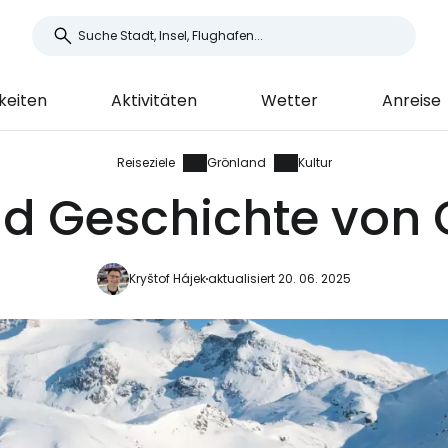
keiten
Aktivitäten
Wetter
Anreise
Reiseziele
Grönland
Kultur
nd Geschichte von
Kryštof Hájek
aktualisiert 20. 06. 2025