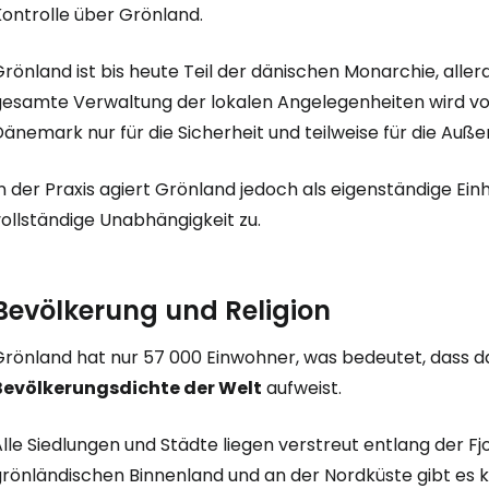
Kontrolle über Grönland.
rönland ist bis heute Teil der dänischen Monarchie, alle
Anmeldung 
gesamte Verwaltung der lokalen Angelegenheiten wird v
änemark nur für die Sicherheit und teilweise für die Außenp
... die weltweite Reise-Community
n der Praxis agiert Grönland jedoch als eigenständige Ein
ollständige Unabhängigkeit zu.
W
Bevölkerung und Religion
We
Grönland hat nur 57 000 Einwohner, was bedeutet, dass 
Bevölkerungsdichte der Welt
aufweist.
We
lle Siedlungen und Städte liegen verstreut entlang der F
grönländischen Binnenland und an der Nordküste gibt es k