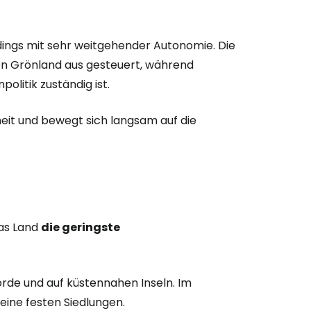
rdings mit sehr weitgehender Autonomie. Die
bei Cestee
on Grönland aus gesteuert, während
olitik zuständig ist.
heit und bewegt sich langsam auf die
eiter mit Google
iter mit Facebook
das Land
die geringste
iter mit E-Mail
jorde und auf küstennahen Inseln. Im
eine festen Siedlungen.