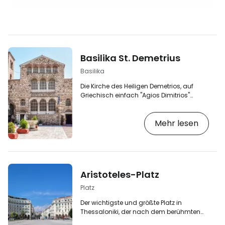
Basilika St. Demetrius
Basilika
Die Kirche des Heiligen Demetrios, auf
Griechisch einfach "Agios Dimitrios"
genannt, ist eine der wichtigsten
orthodoxen Kirchen in Thessaloniki.
Mehr lesen
Obwohl sie aufgrund ihrer Größe eher wie
eine Landkirche aussieht, ist sie umso
bedeutender, da sie dem wichtigsten
Schutzpatron von Thessaloniki gewidmet
ist. [btn "Top 10 der besten Hotels in
Thessaloniki"
Aristoteles-Platz
https://www.booking.com/city/gr/thessaloniki
gb.html?aid=2397602;label=p-solun-
Platz
demetrios] …
Der wichtigste und größte Platz in
Thessaloniki, der nach dem berühmten
antiken Philosophen benannt ist, ist ein