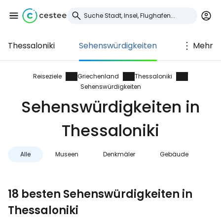
Thessaloniki
Sehenswürdigkeiten
Mehr
Anmeldung bei
Cestee
Reiseziele
Griechenland
Thessaloniki
Sehenswürdigkeiten
... die weltweite Reise-Community
Sehenswürdigkeiten in
Thessaloniki
Weiter mit Google
Alle
Museen
Denkmäler
Gebäude
St
Weiter mit Facebook
18 besten Sehenswürdigkeiten in
Thessaloniki
Weiter mit E-Mail