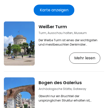
Karte anzeigen
Weißer Turm
Turm, Ausschau halten, Museum
Der Weiße Turm ist eines der wichtigsten
und meistbesuchten Denkmäler
Thessalonikis und ein unauslöschliches
Symbol der Stadt. Der majestätische
Mehr lesen
runde Turm mit seinen markanten Zinnen
war dank seiner strategischen Lage direkt
an der Strandpromenade einer der
Hauptbestandteile der osmanischen
Befestigung der Stadt. [btn "Top 10 der
besten Hotels in Thessaloniki"
Bogen des Galerius
https://www.booking.com/city/gr/thessaloniki
gb.html?aid=2397602;label=p-solun…
Archäologische Stätte, Gateway
Obwohl nur ein Bruchteil der
ursprünglichen Struktur erhalten ist,
werden die Ruinen des Galeriusbogens