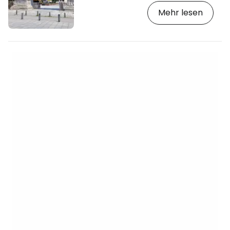
bewundert und sind eines der wichtigsten
Mehr lesen
Denkmäler von Thessaloniki. [btn "Buchen
Sie ein Hotel im Zentrum von Thessaloniki"
https://www.booking.com/city/gr/thessaloniki
gb.html?aid=2397602;label=p-solun-
galeriuv] Dieser Triumphbogen wurde
Ende des 3. Jahrhunderts vom römischen
Kaiser Galerius zum Gedenken an seinen
Sieg über die Perser…