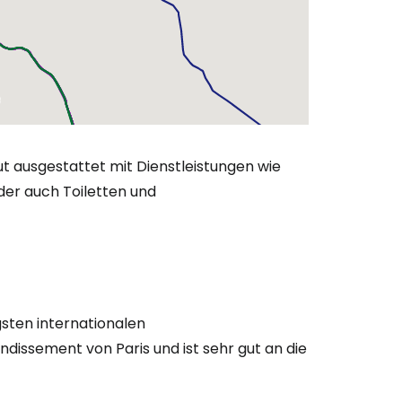
bei Cestee
ut ausgestattet mit Dienstleistungen wie
eiter mit Google
der auch Toiletten und
iter mit Facebook
gsten internationalen
iter mit E-Mail
ondissement von Paris und ist sehr gut an die