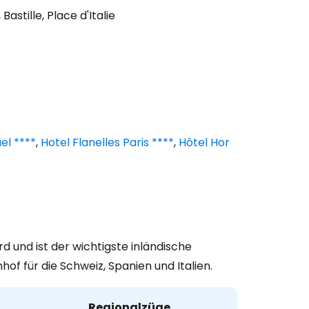
Bastille, Place d'Italie
el ****
,
Hotel Flanelles Paris ****
,
Hôtel Hor
 und ist der wichtigste inländische
of für die Schweiz, Spanien und Italien.
Regionalzüge