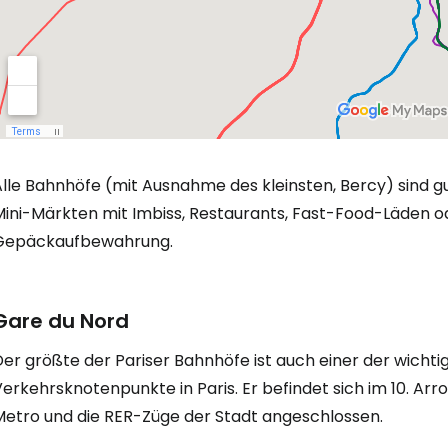
Anmeldung 
... die weltweite Reise-Community
Alle Bahnhöfe (mit Ausnahme des kleinsten, Bercy) sind g
W
Mini-Märkten mit Imbiss, Restaurants, Fast-Food-Läden o
Gepäckaufbewahrung.
We
Gare du Nord
er größte der Pariser Bahnhöfe ist auch einer der wichti
We
erkehrsknotenpunkte in Paris. Er befindet sich im 10. Arr
Metro und die RER-Züge der Stadt angeschlossen.