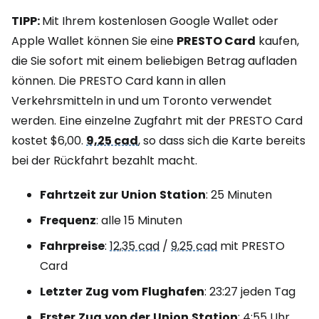
TIPP:
Mit Ihrem kostenlosen Google Wallet oder
Apple Wallet können Sie eine
PRESTO Card
kaufen,
die Sie sofort mit einem beliebigen Betrag aufladen
können. Die PRESTO Card kann in allen
Verkehrsmitteln in und um Toronto verwendet
werden. Eine einzelne Zugfahrt mit der PRESTO Card
kostet $6,00.
9,25 cad
, so dass sich die Karte bereits
bei der Rückfahrt bezahlt macht.
Fahrtzeit
zur
Union
Station
: 25 Minuten
Frequenz
: alle 15 Minuten
Fahrpreise
:
12,35 cad
/
9,25 cad
mit PRESTO
Card
Letzter
Zug
vom
Flughafen
: 23:27 jeden Tag
Erster
Zug
von der
Union
Station
: 4:55 Uhr