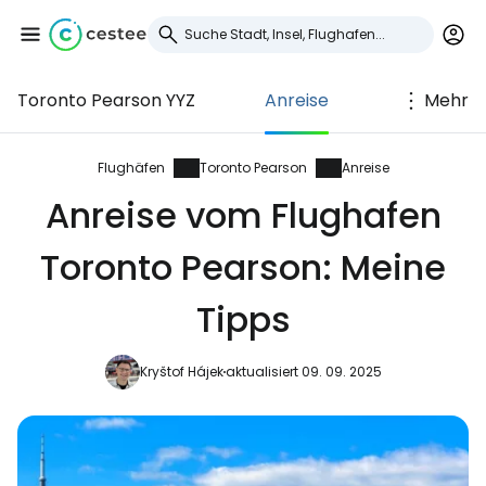
Toronto Pearson YYZ
Anreise
Mehr
Anmeldung bei
Cestee
Flughäfen
Toronto Pearson
Anreise
Anreise vom Flughafen
... die weltweite Reise-Community
Toronto Pearson: Meine
Weiter mit Google
Tipps
Kryštof Hájek
aktualisiert 09. 09. 2025
Weiter mit Facebook
Weiter mit E-Mail