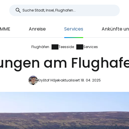
 MME
Anreise
Services
Ankünfte un
Flughäfen
Teesside
Services
tungen am Flughaf
Kryštof Hájek
aktualisiert 18. 04. 2025