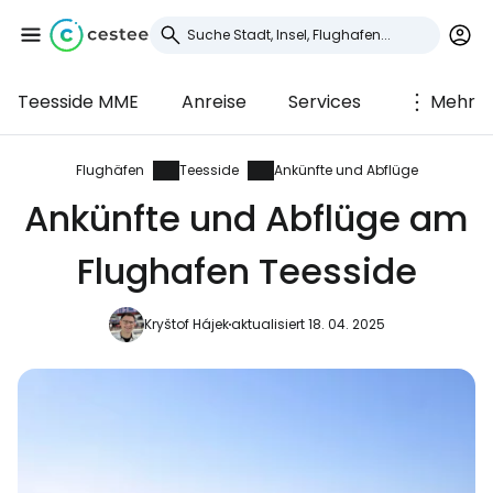
Teesside MME
Anreise
Services
Mehr
Anmeldung bei
Cestee
Flughäfen
Teesside
Ankünfte und Abflüge
Ankünfte und Abflüge am
... die weltweite Reise-Community
Flughafen Teesside
Weiter mit Google
Kryštof Hájek
aktualisiert 18. 04. 2025
Weiter mit Facebook
Weiter mit E-Mail