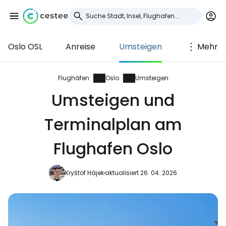
Oslo OSL
Anreise
Umsteigen
Mehr
Anmeldung bei
Cestee
Flughäfen
Oslo
Umsteigen
Umsteigen und
... die weltweite Reise-Community
Terminalplan am
Weiter mit Google
Flughafen Oslo
Kryštof Hájek
aktualisiert 26. 04. 2026
Weiter mit Facebook
Weiter mit E-Mail