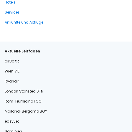
Hotels
Services
Ankünfte und Abflüge
Aktuelle Leitfäden
airBaltic
Wien VIE
Ryanair
London Stansted STN
Rom-Fiumicino FCO
Mailand-Bergamo BGY
easyJet
Sardinien