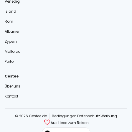
Venedig
Island
Rom
Albanien
Zypern
Mallorca
Porto
Cestee
Über uns
Kontakt
© 2026 Cestee.de
Bedingungen
Datenschutz
Werbung
Aus Liebe zum Reisen
cestee.com