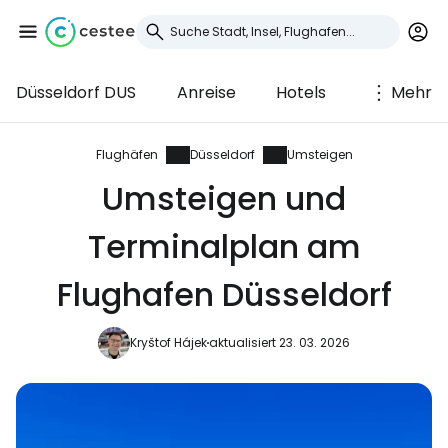
Düsseldorf DUS
Anreise
Hotels
Mehr
Anmeldung bei
Cestee
Flughäfen
Düsseldorf
Umsteigen
Umsteigen und
... die weltweite Reise-Community
Terminalplan am
Weiter mit Google
Flughafen Düsseldorf
Kryštof Hájek
aktualisiert 23. 03. 2026
Weiter mit Facebook
Weiter mit E-Mail