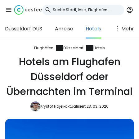
Düsseldorf DUS
Anreise
Hotels
Mehr
Anmeldung bei
Cestee
Flughäfen
Düsseldorf
Hotels
Hotels am Flughafen
... die weltweite Reise-Community
Düsseldorf oder
Weiter mit Google
Übernachten im Terminal
Kryštof Hájek
aktualisiert 23. 03. 2026
Weiter mit Facebook
Weiter mit E-Mail