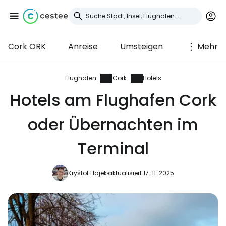
Cork ORK
Anreise
Umsteigen
Mehr
Anmeldung bei
Cestee
Flughäfen
Cork
Hotels
Hotels am Flughafen Cork
... die weltweite Reise-Community
oder Übernachten im
Weiter mit Google
Terminal
Kryštof Hájek
aktualisiert 17. 11. 2025
Weiter mit Facebook
Weiter mit E-Mail