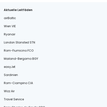
Aktuelle Leitfäden
airBaltic
Wien VIE
Ryanair
London Stansted STN
Rom-Fiumicino FCO
Mailand-Bergamo BGY
easyJet
Sardinien
Rom-Ciampino CIA
Wizz Air
Travel Service