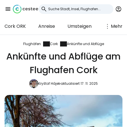
Cork ORK
Anreise
Umsteigen
Mehr
Anmeldung bei
Cestee
Flughäfen
Cork
Ankünfte und Abflüge
Ankünfte und Abflüge am
... die weltweite Reise-Community
Flughafen Cork
Weiter mit Google
Kryštof Hájek
aktualisiert 17. 11. 2025
Weiter mit Facebook
Weiter mit E-Mail