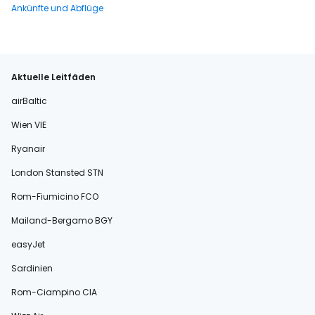
Ankünfte und Abflüge
Aktuelle Leitfäden
airBaltic
Wien VIE
Ryanair
London Stansted STN
Rom-Fiumicino FCO
Mailand-Bergamo BGY
easyJet
Sardinien
Rom-Ciampino CIA