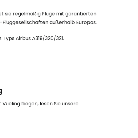
tet sie regelmäßig Flüge mit garantierten
a-Fluggesellschaften außerhalb Europas.
s Typs Airbus A319/320/321.
bei Cestee
g
eiter mit Google
Vueling fliegen, lesen Sie unsere
iter mit Facebook