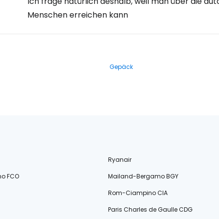
Ich frage natürlich deshalb, weil man über die 
Menschen erreichen kann
Gepäck
Ryanair
no FCO
Mailand-Bergamo BGY
Rom-Ciampino CIA
Paris Charles de Gaulle CDG