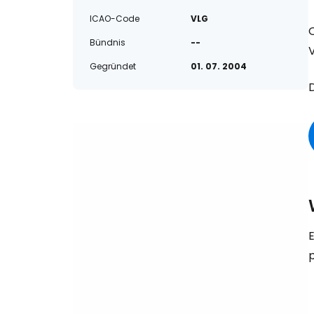
ICAO-Code
VLG
O
Bündnis
--
Gegründet
01. 07. 2004
D
E