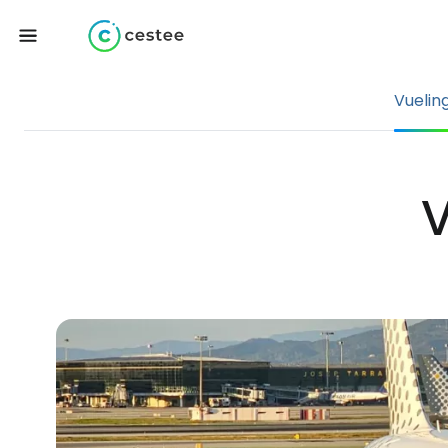
Vuelin
V