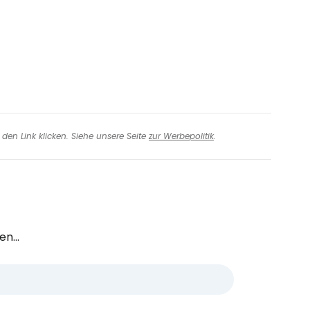
iter mit E-Mail
den Link klicken. Siehe unsere Seite
zur Werbepolitik
.
n...