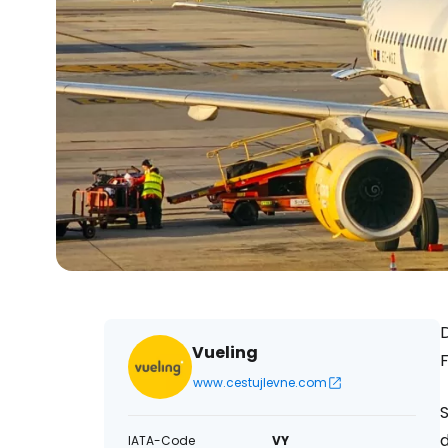
Vueling
www.cestujlevne.com
d
IATA-Code
VY