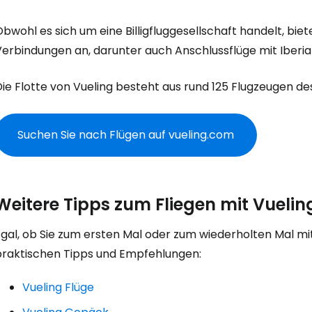
bwohl es sich um eine Billigfluggesellschaft handelt, bie
Verbindungen an, darunter auch Anschlussflüge mit Iberi
ie Flotte von Vueling besteht aus rund 125 Flugzeugen de
Anmeldung 
Suchen Sie nach Flügen auf vueling.com
... die weltweite Reise-Community
Weitere Tipps zum Fliegen mit Vuelin
W
gal, ob Sie zum ersten Mal oder zum wiederholten Mal mit 
praktischen Tipps und Empfehlungen:
We
Vueling Flüge