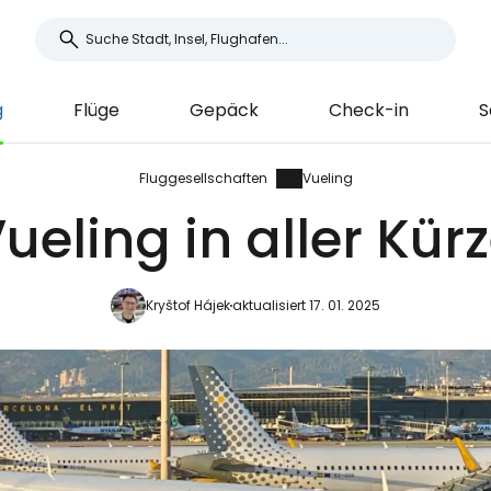
g
Flüge
Gepäck
Check-in
S
Fluggesellschaften
Vueling
ueling in aller Kür
Kryštof Hájek
aktualisiert 17. 01. 2025