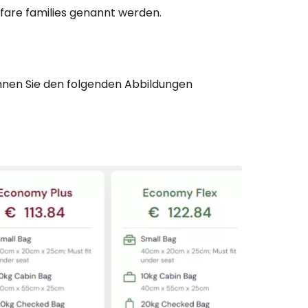
fare families
genannt werden.
bei Cestee
nnen Sie den folgenden Abbildungen
eiter mit Google
iter mit Facebook
iter mit E-Mail