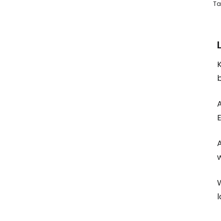
Ta
K
w
l