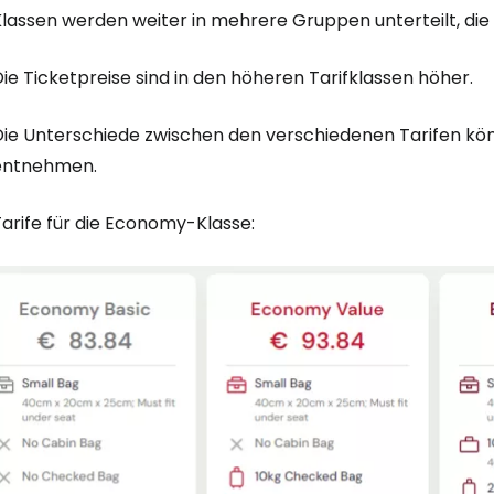
Klassen werden weiter in mehrere Gruppen unterteilt, die
Anmeldung 
ie Ticketpreise sind in den höheren Tarifklassen höher.
Die Unterschiede zwischen den verschiedenen Tarifen kö
... die weltweite Reise-Community
entnehmen.
arife für die Economy-Klasse:
W
We
We