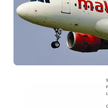
S
L
O