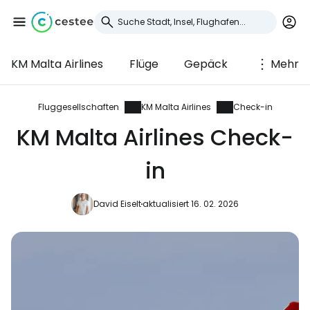
KM Malta Airlines
Flüge
Gepäck
Mehr
Anmeldung bei
Cestee
Fluggesellschaften
KM Malta Airlines
Check-in
KM Malta Airlines Check-
... die weltweite Reise-Community
in
Weiter mit Google
David Eiselt
aktualisiert 16. 02. 2026
Weiter mit Facebook
Weiter mit E-Mail