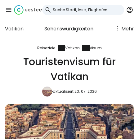
Vatikan
Sehenswürdigkeiten
Mehr
Anmeldung bei
Cestee
Reiseziele
Vatikan
Visum
Touristenvisum für
... die weltweite Reise-Community
Vatikan
Weiter mit Google
aktualisiert 20. 07. 2026
Weiter mit Facebook
Weiter mit E-Mail