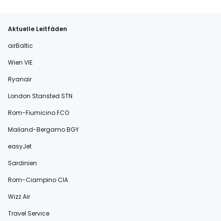
Aktuelle Leitfäden
airBaltic
Wien VIE
Ryanair
London Stansted STN
Rom-Fiumicino FCO
Mailand-Bergamo BGY
easyJet
Sardinien
Rom-Ciampino CIA
Wizz Air
Travel Service