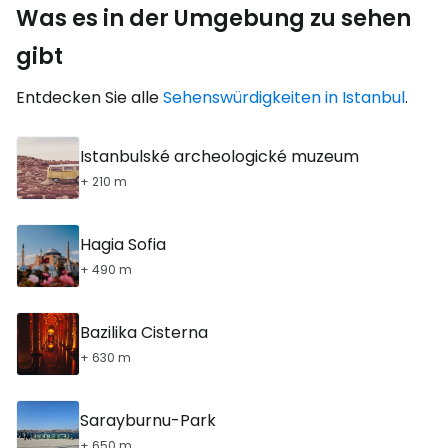
Was es in der Umgebung zu sehen
gibt
Entdecken Sie alle
Sehenswürdigkeiten in Istanbul
.
Istanbulské archeologické muzeum
+ 210 m
Hagia Sofia
+ 490 m
Bazilika Cisterna
+ 630 m
Sarayburnu-Park
+ 650 m