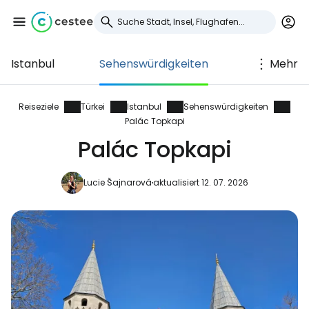
Istanbul
Sehenswürdigkeiten
Mehr
Anmeldung bei
Cestee
Reiseziele
Türkei
Istanbul
Sehenswürdigkeiten
Palác Topkapi
... die weltweite Reise-Community
Palác Topkapi
Lucie Šajnarová
aktualisiert 12. 07. 2026
Weiter mit Google
Weiter mit Facebook
Weiter mit E-Mail