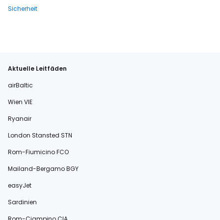
Sicherheit
Aktuelle Leitfäden
airBaltic
Wien VIE
Ryanair
London Stansted STN
Rom-Fiumicino FCO
Mailand-Bergamo BGY
easyJet
Sardinien
Rom-Ciampino CIA