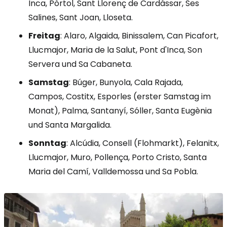
Inca, Pòrtol, Sant Llorenç de Cardàssar, Ses
Salines, Sant Joan, Lloseta.
Freitag
: Alaro, Algaida, Binissalem, Can Picafort,
Llucmajor, Maria de la Salut, Pont d'Inca, Son
Servera und Sa Cabaneta.
Samstag
: Búger, Bunyola, Cala Rajada,
Campos, Costitx, Esporles (erster Samstag im
Monat), Palma, Santanyí, Sóller, Santa Eugènia
und Santa Margalida.
Sonntag
: Alcúdia, Consell (Flohmarkt), Felanitx,
Llucmajor, Muro, Pollença, Porto Cristo, Santa
Maria del Camí, Valldemossa und Sa Pobla.