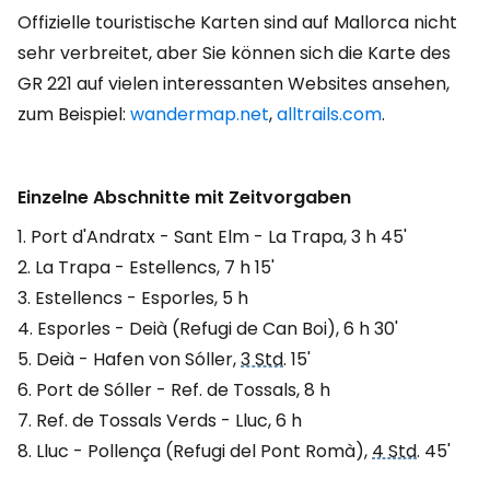
Offizielle touristische Karten sind auf Mallorca nicht
sehr verbreitet, aber Sie können sich die Karte des
GR 221 auf vielen interessanten Websites ansehen,
zum Beispiel:
wandermap.net
,
alltrails.com
.
Einzelne Abschnitte mit Zeitvorgaben
1. Port d'Andratx - Sant Elm - La Trapa, 3 h 45'
2. La Trapa - Estellencs, 7 h 15'
3. Estellencs - Esporles, 5 h
4. Esporles - Deià (Refugi de Can Boi), 6 h 30'
5. Deià - Hafen von Sóller,
3 Std
. 15'
6. Port de Sóller - Ref. de Tossals, 8 h
7. Ref. de Tossals Verds - Lluc, 6 h
8. Lluc - Pollença (Refugi del Pont Romà),
4 Std
. 45'