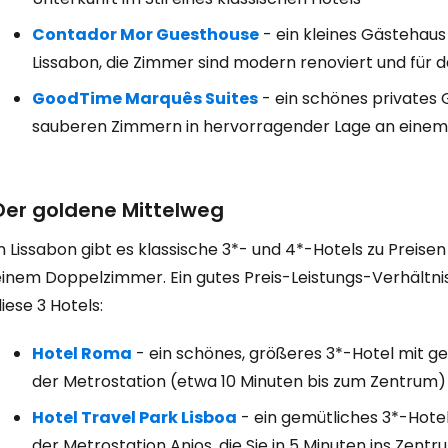
Contador Mor Guesthouse
- ein kleines Gästehaus
Lissabon, die Zimmer sind modern renoviert und für 
GoodTime Marquês Suites
- ein schönes privates 
sauberen Zimmern in hervorragender Lage an einem
Der goldene Mittelweg
n Lissabon gibt es klassische 3*- und 4*-Hotels zu Preise
einem Doppelzimmer. Ein gutes Preis-Leistungs-Verhältnis
iese 3 Hotels:
Hotel Roma
- ein schönes, größeres 3*-Hotel mit 
der Metrostation (etwa 10 Minuten bis zum Zentrum)
Hotel Travel Park Lisboa
- ein gemütliches 3*-Hote
der Metrostation Anjos, die Sie in 5 Minuten ins Zentr