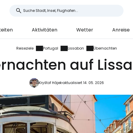
eiten
Aktivitäten
Wetter
Anreise
Reiseziele
Portugal
Lissabon
Übernachten
rnachten auf Liss
Kryštof Hájek
aktualisiert 14. 05. 2026