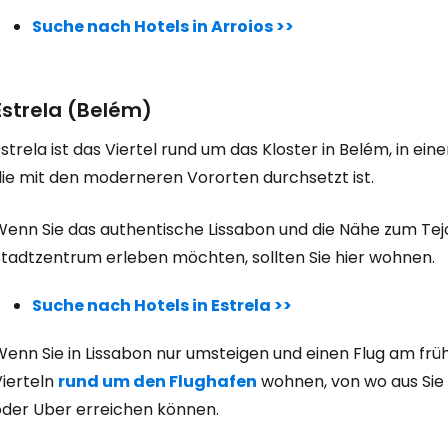
Suche nach Hotels in Arroios >>
Anmeldung 
Estrela (Belém)
... die weltweite Reise-Community
strela ist das Viertel rund um das Kloster in Belém, in 
die mit den moderneren Vororten durchsetzt ist.
W
Wenn Sie das authentische Lissabon und die Nähe zum Tejo
Stadtzentrum erleben möchten, sollten Sie hier wohnen.
We
Suche nach Hotels in Estrela >>
enn Sie in Lissabon nur umsteigen und einen Flug am früh
We
Vierteln
rund um den Flughafen
wohnen, von wo aus Sie 
oder Uber erreichen können.