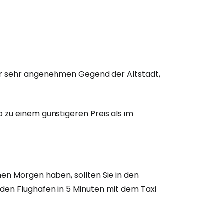
bei Cestee
einer sehr angenehmen Gegend der Altstadt,
eiter mit Google
 zu einem günstigeren Preis als im
iter mit Facebook
en Morgen haben, sollten Sie in den
iter mit E-Mail
den Flughafen in 5 Minuten mit dem Taxi