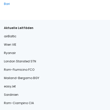
Bari
Aktuelle Leitfäden
airBaltic
Wien VIE
Ryanair
London Stansted STN
Rom-Fiumicino FCO
Mailand-Bergamo BGY
easyJet
Sardinien
Rom-Ciampino CIA