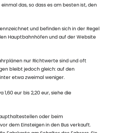
 einmal das, so dass es am besten ist, den
bei Cestee
ennzeichnet und befinden sich in der Regel
n den Hauptbahnhöfen und auf der Website
Fahrplänen nur Richtwerte sind und oft
eiter mit Google
en bleibt jedoch gleich: auf den
nter etwa zweimal weniger.
iter mit Facebook
 1,60 eur bis 2,20 eur, siehe die
iter mit E-Mail
aupthaltestellen oder beim
or dem Einsteigen in den Bus verkauft.