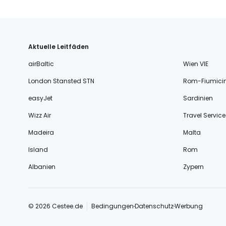
Aktuelle Leitfäden
airBaltic
Wien VIE
London Stansted STN
Rom-Fiumici
easyJet
Sardinien
Wizz Air
Travel Service
Madeira
Malta
Island
Rom
Albanien
Zypern
© 2026 Cestee.de
Bedingungen
Datenschutz
Werbung