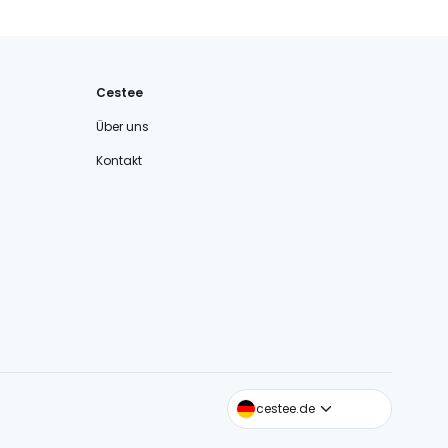
Cestee
Über uns
Kontakt
cestee.com
cestee.de
cestee.sk