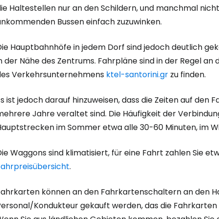
ie Haltestellen nur an den Schildern, und manchmal nicht
ankommenden Bussen einfach zuzuwinken.
Anmeldung 
Die Hauptbahnhöfe in jedem Dorf sind jedoch deutlich gek
in der Nähe des Zentrums. Fahrpläne sind in der Regel a
... die weltweite Reise-Community
des Verkehrsunternehmens
ktel-santorini.gr
zu finden.
s ist jedoch darauf hinzuweisen, dass die Zeiten auf den 
W
ehrere Jahre veraltet sind. Die Häufigkeit der Verbindung
Hauptstrecken im Sommer etwa alle 30-60 Minuten, im Wi
We
ie Waggons sind klimatisiert, für eine Fahrt zahlen Sie etwa
Fahrpreisübersicht
.
We
Fahrkarten können an den Fahrkartenschaltern an den H
Personal/Kondukteur gekauft werden, das die Fahrkarten v