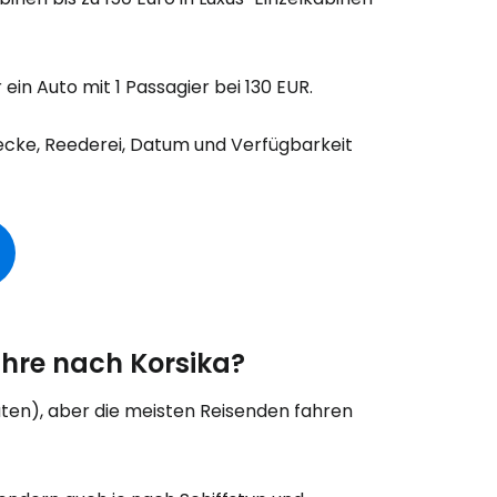
bei Cestee
ein Auto mit 1 Passagier bei 130 EUR.
recke, Reederei, Datum und Verfügbarkeit
eiter mit Google
iter mit Facebook
ähre nach Korsika?
uten), aber die meisten Reisenden fahren
iter mit E-Mail