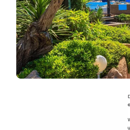
D
W
u