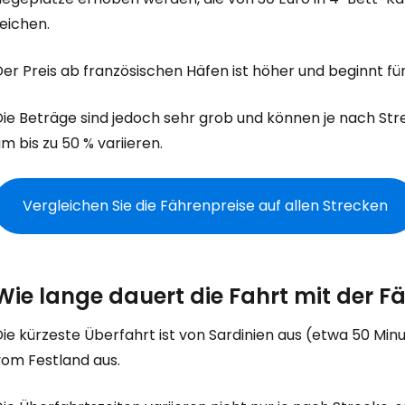
eichen.
Anmeldung 
er Preis ab französischen Häfen ist höher und beginnt für 
Die Beträge sind jedoch sehr grob und können je nach St
... die weltweite Reise-Community
m bis zu 50 % variieren.
W
Vergleichen Sie die Fährenpreise auf allen Strecken
We
Wie lange dauert die Fahrt mit der F
ie kürzeste Überfahrt ist von Sardinien aus (etwa 50 Min
We
vom Festland aus.