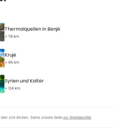
eiter mit Google
Thermalquellen in Benjë
+ 78 km
iter mit Facebook
Krujë
+ 95 km
iter mit E-Mail
Syrien und Kaltër
+ 124 km
den Link klicken. Siehe unsere Seite
zur Werbepolitik
.