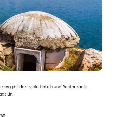
r es gibt dort viele Hotels und Restaurants.
dt Lin.
bei Cestee
bt