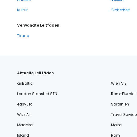
Kultur
Sicherheit
Verwandte Leitfäden
Tirana
Aktuelle Leitfäden
airBaltic
Wien VIE
London Stansted STN
Rom-Fiumici
easyJet
Sardinien
Wizz Air
Travel Service
Madeira
Malta
Island
Rom