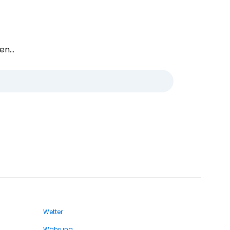
n...
Wetter
Währung