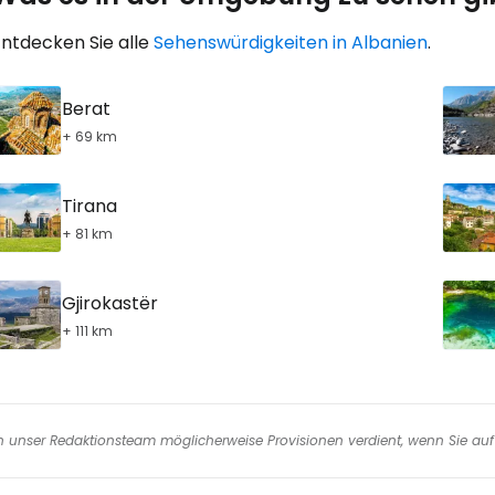
Entdecken Sie alle
Sehenswürdigkeiten in Albanien
.
W
Berat
+ 69 km
We
Tirana
+ 81 km
We
Gjirokastër
+ 111 km
nen unser Redaktionsteam möglicherweise Provisionen verdient, wenn Sie auf 