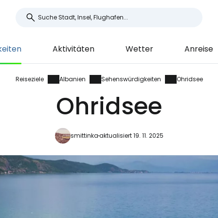
keiten
Aktivitäten
Wetter
Anreise
Reiseziele
Albanien
Sehenswürdigkeiten
Ohridsee
Ohridsee
smittinka
aktualisiert 19. 11. 2025