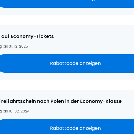
Anmeldung 
 auf Economy-Tickets
... die weltweite Reise-Community
g bis 31. 12. 2025
Rabattcode anzeigen
W
We
 Freifahrtschein nach Polen in der Economy-Klasse
g bis 18. 02. 2024
We
Rabattcode anzeigen