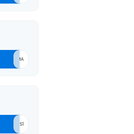
MA
S1