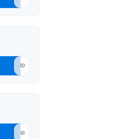
bei Cestee
eiter mit Google
10
iter mit Facebook
iter mit E-Mail
S1