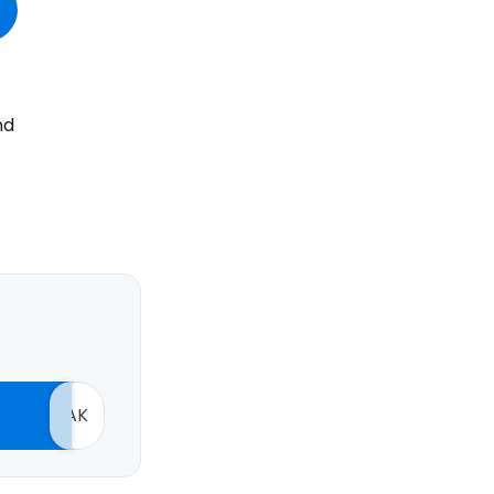
nd
AK