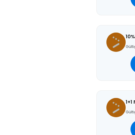
10%
Gülti
1+1
Gülti