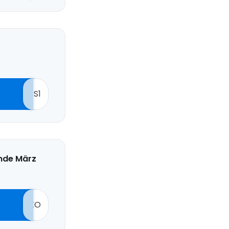
S1
Ende März
EO