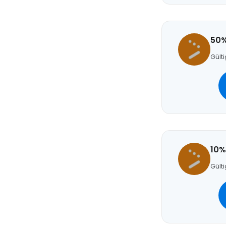
50%
Gülti
10%
Gülti