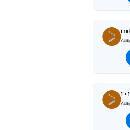
Fre
Gülti
1 +
Gülti