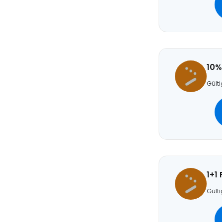
10%
Gülti
1+1
Gülti