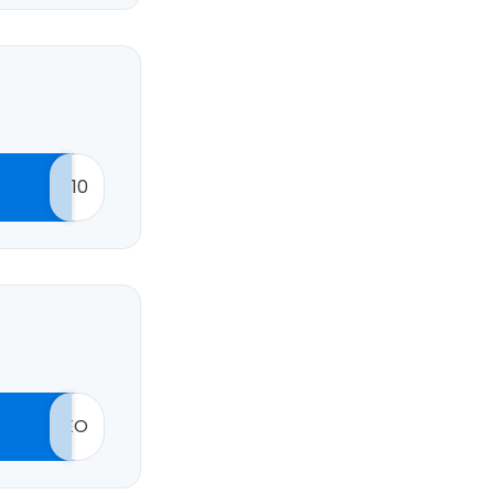
10
EO