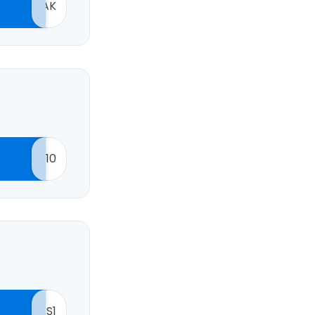
AK
10
S1