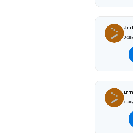
Jed
Gülti
Erm
Gülti