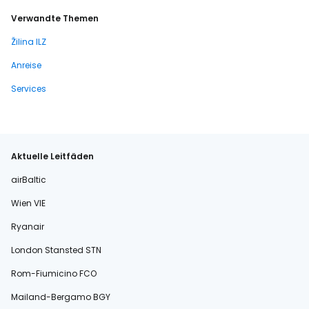
Verwandte Themen
Žilina ILZ
Anreise
Services
Aktuelle Leitfäden
airBaltic
Wien VIE
Ryanair
London Stansted STN
Rom-Fiumicino FCO
Mailand-Bergamo BGY