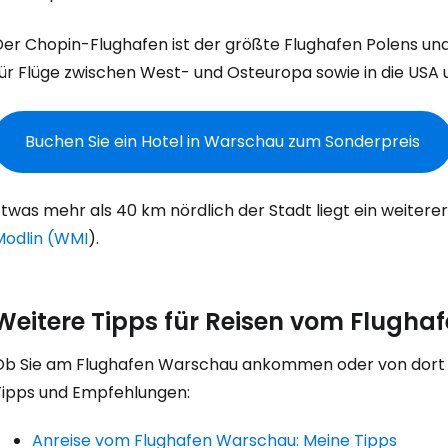
Der Chopin-Flughafen ist der größte Flughafen Polens un
für Flüge zwischen West- und Osteuropa sowie in die USA 
Anmeldung 
Buchen Sie ein Hotel in Warschau zum Sonderpreis
... die weltweite Reise-Community
twas mehr als 40 km nördlich der Stadt liegt ein weitere
Modlin (WMI
).
W
Weitere Tipps für Reisen vom Flugh
We
Ob Sie am Flughafen Warschau ankommen oder von dort ab
Tipps und Empfehlungen:
We
Anreise vom Flughafen Warschau: Meine Tipps