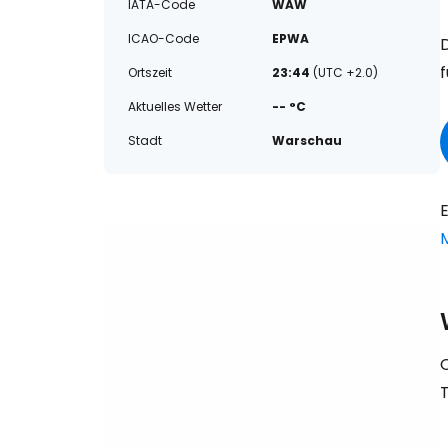
IATA-Code
WAW
ICAO-Code
EPWA
Ortszeit
23:44
(UTC +2.0)
Aktuelles Wetter
-- °C
Stadt
Warschau
E