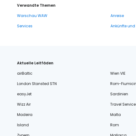
Verwandte Themen
Warschau WAW
Anreise
Services
Ankünfte und
Aktuelle Leitfäden
airBaltic
Wien VIE
London Stansted STN
Rom-Fiumici
easyJet
Sardinien
Wizz Air
Travel Service
Madeira
Malta
Island
Rom
Zypern
Mallorca