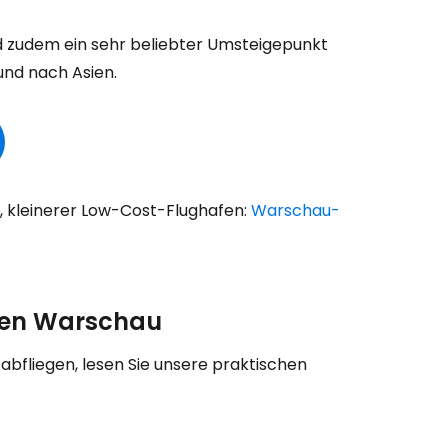
d zudem ein sehr beliebter Umsteigepunkt
und nach Asien.
bei Cestee
r, kleinerer Low-Cost-Flughafen:
Warschau-
eiter mit Google
afen Warschau
iter mit Facebook
fliegen, lesen Sie unsere praktischen
iter mit E-Mail