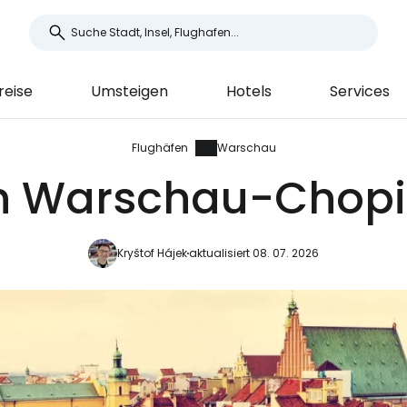
reise
Umsteigen
Hotels
Services
Flughäfen
Warschau
n Warschau-Chopin
Kryštof Hájek
aktualisiert 08. 07. 2026