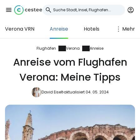
Verona VRN
Anreise
Hotels
Mehr
Anmeldung bei
Cestee
Flughäfen
Verona
Anreise
Anreise vom Flughafen
... die weltweite Reise-Community
Verona: Meine Tipps
Weiter mit Google
David Eiselt
aktualisiert 04. 05. 2024
Weiter mit Facebook
Weiter mit E-Mail