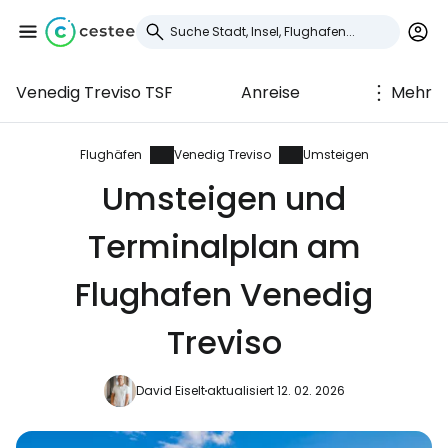
Venedig Treviso TSF
Anreise
Mehr
Anmeldung bei
Cestee
Flughäfen
Venedig Treviso
Umsteigen
Umsteigen und
... die weltweite Reise-Community
Terminalplan am
Weiter mit Google
Flughafen Venedig
Treviso
Weiter mit Facebook
David Eiselt
aktualisiert 12. 02. 2026
Weiter mit E-Mail