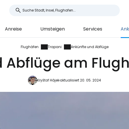
Anreise
Umsteigen
Services
Ank
Flughäfen
Trapani
Ankünfte und Abflüge
d Abflüge am Flugh
Kryštof Hájek
aktualisiert 20. 05. 2024