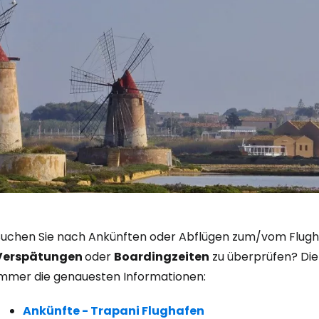
Anmeldung 
Suchen Sie nach Ankünften oder Abflügen zum/vom Flughaf
Verspätungen
oder
Boardingzeiten
zu überprüfen? Die 
immer die genauesten Informationen:
... die weltweite Reise-Community
Ankünfte - Trapani Flughafen