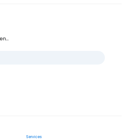
n...
Services