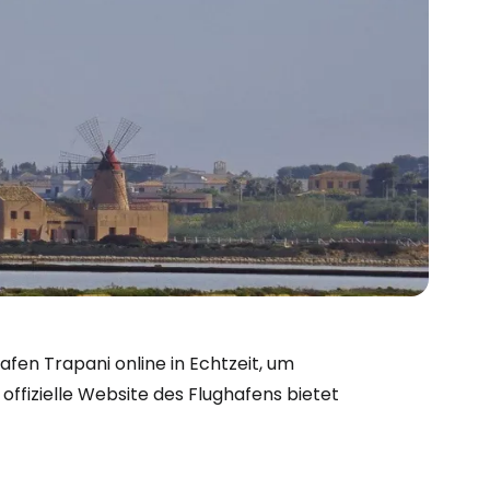
bei Cestee
en Trapani online in Echtzeit, um
offizielle Website des Flughafens bietet