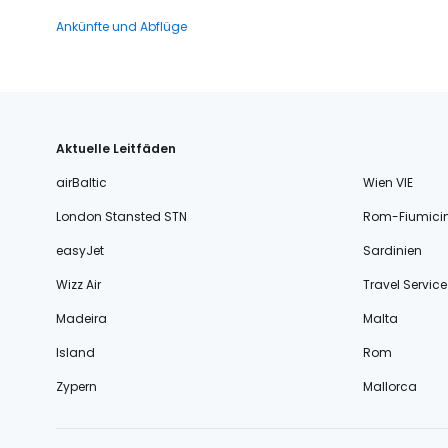
Ankünfte und Abflüge
Aktuelle Leitfäden
airBaltic
Wien VIE
London Stansted STN
Rom-Fiumici
easyJet
Sardinien
Wizz Air
Travel Service
Madeira
Malta
Island
Rom
Zypern
Mallorca