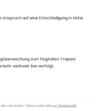
eiter mit Google
ie Anspruch auf eine Entschädigung in Höhe
iter mit Facebook
iter mit E-Mail
lugüberwachung zum Flughafen Trapani
rkehr weltweit live verfolgt.
den Link klicken. Siehe unsere Seite
zur Werbepolitik
.