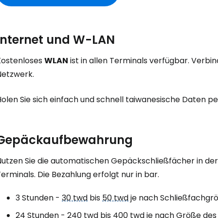
Internet und W-LAN
Kostenloses
WLAN
ist in allen Terminals verfügbar. Verbin
Netzwerk.
olen Sie sich einfach und schnell taiwanesische Daten pe
Gepäckaufbewahrung
Nutzen Sie die automatischen Gepäckschließfächer in der
erminals. Die Bezahlung erfolgt nur in bar.
3 Stunden -
30 twd
bis
50 twd
je nach Schließfachgr
24 Stunden -
240 twd
bis
400 twd
je nach Größe des