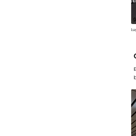
Lu
E
b