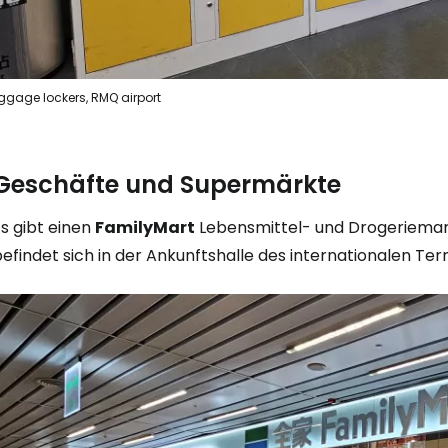
Anmeldung 
ggage lockers, RMQ airport
... die weltweite Reise-Community
Geschäfte und Supermärkte
W
s gibt einen
FamilyMart
Lebensmittel- und Drogeriemark
efindet sich in der Ankunftshalle des internationalen Term
We
We