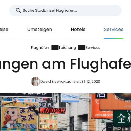
eise
Umsteigen
Hotels
Services
Flughäfen
Taichung
Services
tungen am Flughaf
David Eiselt
aktualisiert 31. 12. 2023