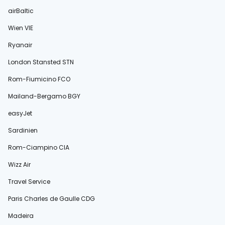
airBaltic
Wien VIE
Ryanair
London Stansted STN
Rom-Fiumicino FCO
Mailand-Bergamo BGY
easyJet
Sardinien
Rom-Ciampino CIA
Wizz Air
Travel Service
Paris Charles de Gaulle CDG
Madeira