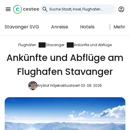
Stavanger SVG
Anreise
Hotels
Mehr
Anmeldung bei
Cestee
Flughäfen
Stavanger
Ankünfte und Abflüge
Ankünfte und Abflüge am
... die weltweite Reise-Community
Flughafen Stavanger
Weiter mit Google
Kryštof Hájek
aktualisiert 03. 08. 2026
Weiter mit Facebook
Weiter mit E-Mail