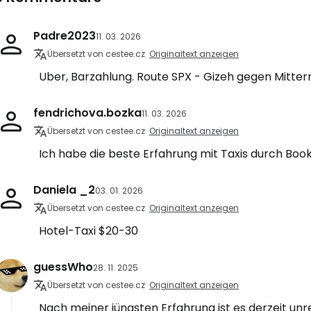
Padre2023
11. 03. 2026
Anmeldung 
Übersetzt von cestee.cz
Originaltext anzeigen
Uber, Barzahlung. Route SPX - Gizeh gegen Mitter
... die weltweite Reise-Community
fendrichova.bozka
11. 03. 2026
Übersetzt von cestee.cz
Originaltext anzeigen
W
Ich habe die beste Erfahrung mit Taxis durch Book
Daniela _2
03. 01. 2026
We
Übersetzt von cestee.cz
Originaltext anzeigen
Hotel-Taxi $20-30
We
guessWho
28. 11. 2025
Übersetzt von cestee.cz
Originaltext anzeigen
Nach meiner jüngsten Erfahrung ist es derzeit unr