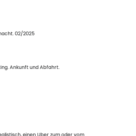
bei Cestee
nacht. 02/2025
eiter mit Google
ing. Ankunft und Abfahrt.
iter mit Facebook
iter mit E-Mail
ealistisch, einen Uber zum oder vom