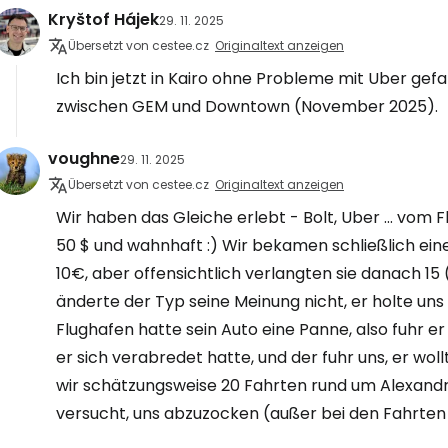
Kryštof Hájek
29. 11. 2025
Übersetzt von cestee.cz
Originaltext anzeigen
Ich bin jetzt in Kairo ohne Probleme mit Uber ge
zwischen GEM und Downtown (November 2025).
voughne
29. 11. 2025
Übersetzt von cestee.cz
Originaltext anzeigen
Wir haben das Gleiche erlebt - Bolt, Uber ... vom F
50 $ und wahnhaft :) Wir bekamen schließlich ein
10€, aber offensichtlich verlangten sie danach 15
änderte der Typ seine Meinung nicht, er holte uns
Flughafen hatte sein Auto eine Panne, also fuhr 
er sich verabredet hatte, und der fuhr uns, er wo
wir schätzungsweise 20 Fahrten rund um Alexandr
versucht, uns abzuzocken (außer bei den Fahrte