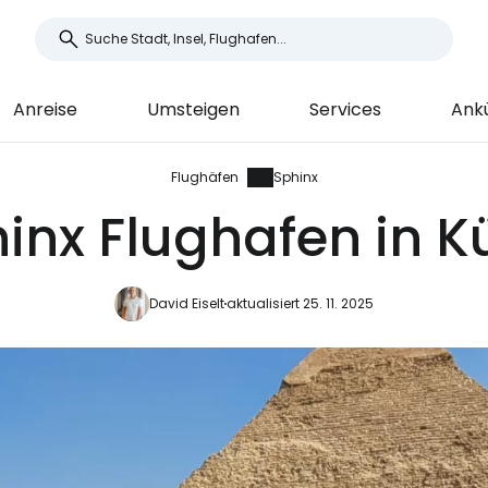
Anreise
Umsteigen
Services
Ankü
Flughäfen
Sphinx
inx Flughafen in K
David Eiselt
aktualisiert 25. 11. 2025