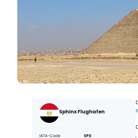
Sphinx Flughafen
,
IATA-Code
SPX