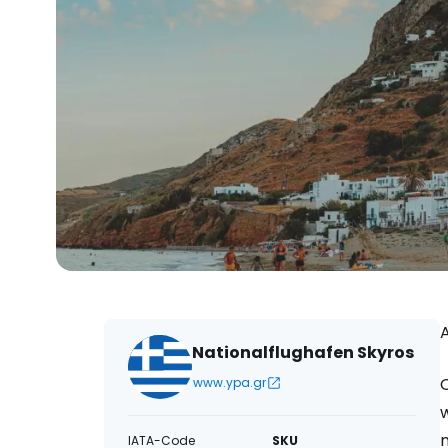
A
Nationalflughafen Skyros
O
www.ypa.gr
IATA-Code
SKU