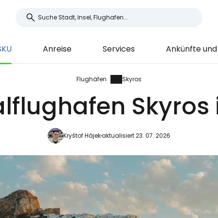
SKU
Anreise
Services
Ankünfte und
Flughäfen
Skyros
lflughafen Skyros 
Kryštof Hájek
aktualisiert 23. 07. 2026