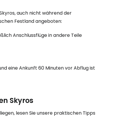
 Skyros, auch nicht während der
bei Cestee
ischen Festland angeboten:
eßlich Anschlussflüge in andere Teile
eiter mit Google
und eine Ankunft 60 Minuten vor Abflug ist
iter mit Facebook
en Skyros
iter mit E-Mail
egen, lesen Sie unsere praktischen Tipps