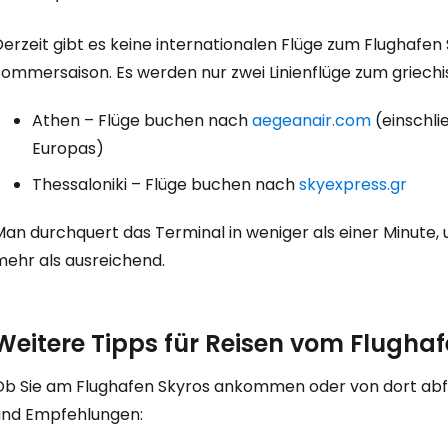
erzeit gibt es keine internationalen Flüge zum Flughafen
Anmeldung 
Sommersaison. Es werden nur zwei Linienflüge zum griech
Athen – Flüge buchen nach
aegeanair.com
(einschli
... die weltweite Reise-Community
Europas)
Thessaloniki – Flüge buchen nach
skyexpress.gr
W
an durchquert das Terminal in weniger als einer Minute, 
mehr als ausreichend.
We
Weitere Tipps für Reisen vom Flughaf
We
Ob Sie am Flughafen Skyros ankommen oder von dort abfli
und Empfehlungen: