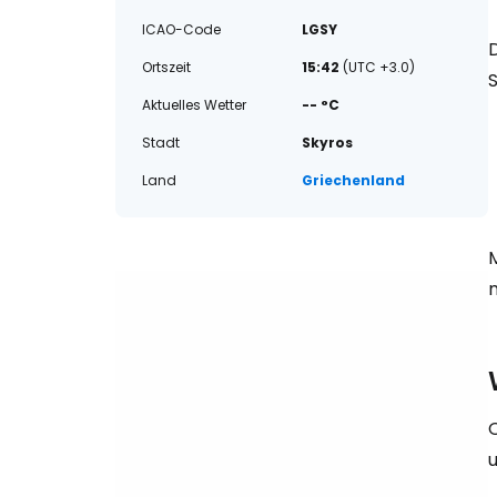
ICAO-Code
LGSY
D
Ortszeit
15:42
(UTC +3.0)
Aktuelles Wetter
-- °C
Stadt
Skyros
Land
Griechenland
M