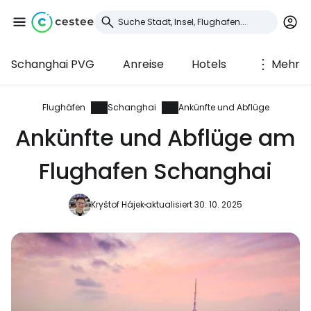
Schanghai PVG
Anreise
Hotels
Mehr
Anmeldung bei
Cestee
Flughäfen
Schanghai
Ankünfte und Abflüge
Ankünfte und Abflüge am
... die weltweite Reise-Community
Flughafen Schanghai
Weiter mit Google
Kryštof Hájek
aktualisiert 30. 10. 2025
Weiter mit Facebook
Weiter mit E-Mail