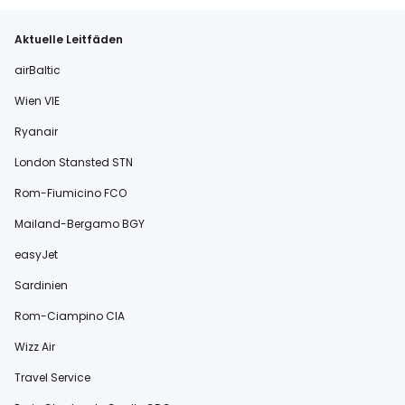
Aktuelle Leitfäden
airBaltic
Wien VIE
Ryanair
London Stansted STN
Rom-Fiumicino FCO
Mailand-Bergamo BGY
easyJet
Sardinien
Rom-Ciampino CIA
Wizz Air
Travel Service