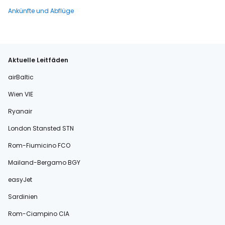
Ankünfte und Abflüge
Aktuelle Leitfäden
airBaltic
Wien VIE
Ryanair
London Stansted STN
Rom-Fiumicino FCO
Mailand-Bergamo BGY
easyJet
Sardinien
Rom-Ciampino CIA