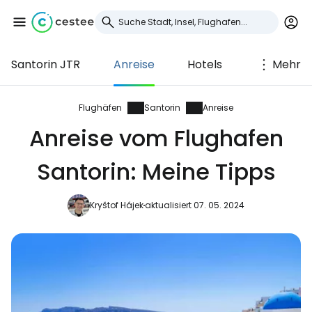
Santorin JTR
Anreise
Hotels
Mehr
Anmeldung bei
Cestee
Flughäfen
Santorin
Anreise
Anreise vom Flughafen
... die weltweite Reise-Community
Santorin: Meine Tipps
Weiter mit Google
Kryštof Hájek
aktualisiert 07. 05. 2024
Weiter mit Facebook
Weiter mit E-Mail