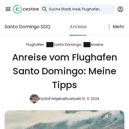
Santo Domingo SDQ
Anreise
Mehr
Anmeldung bei
Cestee
Flughäfen
Santo Domingo
Anreise
Anreise vom Flughafen
... die weltweite Reise-Community
Santo Domingo: Meine
Weiter mit Google
Tipps
Kryštof Hájek
aktualisiert 12. 11. 2024
Weiter mit Facebook
Weiter mit E-Mail