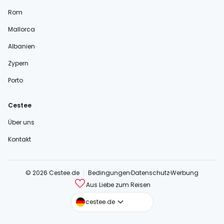
Rom
Mallorca
Albanien
Zypern
Porto
Cestee
Über uns
Kontakt
© 2026 Cestee.de
Bedingungen
Datenschutz
Werbung
Aus Liebe zum Reisen
cestee.com
cestee.de
cestee.sk