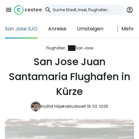
San Jose SJO
Anreise
Umsteigen
Mehr
Anmeldung bei
Cestee
Flughäfen
San Jose
San Jose Juan
... die weltweite Reise-Community
Santamaria Flughafen in
Weiter mit Google
Kürze
Kryštof Hájek
aktualisiert 19. 02. 2025
Weiter mit Facebook
Weiter mit E-Mail