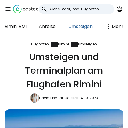
Rimini RMI
Anreise
Umsteigen
Mehr
Anmeldung bei
Cestee
Flughäfen
Rimini
Umsteigen
Umsteigen und
... die weltweite Reise-Community
Terminalplan am
Weiter mit Google
Flughafen Rimini
David Eiselt
aktualisiert 14. 10. 2023
Weiter mit Facebook
Weiter mit E-Mail