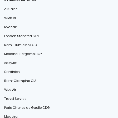
Aktuelle Leitfäden
airBaltic
Wien VIE
Ryanair
London Stansted STN
Rom-Fiumicino FCO
Mailand-Bergamo BGY
easyJet
Sardinien
Rom-Ciampino CIA
Wizz Air
Travel Service
Paris Charles de Gaulle CDG
Madeira