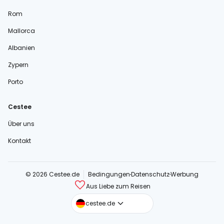
Rom
Mallorca
Albanien
Zypern
Porto
Cestee
Über uns
Kontakt
© 2026 Cestee.de
Bedingungen
Datenschutz
Werbung
Aus Liebe zum Reisen
cestee.com
cestee.de
cestee.sk