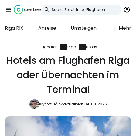
Riga RIX
Anreise
Umsteigen
Mehr
Anmeldung bei
Cestee
Flughäfen
Riga
Hotels
Hotels am Flughafen Riga
... die weltweite Reise-Community
oder Übernachten im
Weiter mit Google
Terminal
Kryštof Hájek
aktualisiert 04. 08. 2026
Weiter mit Facebook
Weiter mit E-Mail