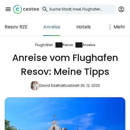
Resov RZE
Anreise
Hotels
Mehr
Anmeldung bei
Cestee
Flughäfen
Resov
Anreise
Anreise vom Flughafen
... die weltweite Reise-Community
Resov: Meine Tipps
Weiter mit Google
David Eiselt
aktualisiert 26. 12. 2023
Weiter mit Facebook
Weiter mit E-Mail