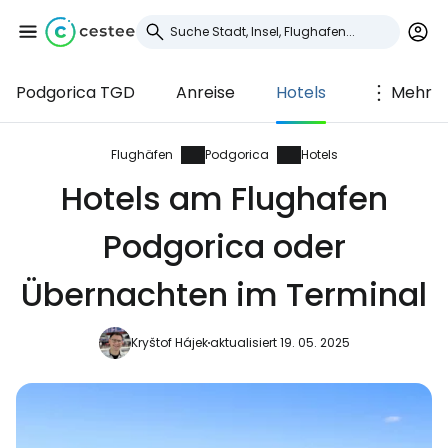
Podgorica TGD
Anreise
Hotels
Mehr
Anmeldung bei
Cestee
Flughäfen
Podgorica
Hotels
Hotels am Flughafen
... die weltweite Reise-Community
Podgorica oder
Weiter mit Google
Übernachten im Terminal
Kryštof Hájek
aktualisiert 19. 05. 2025
Weiter mit Facebook
Weiter mit E-Mail