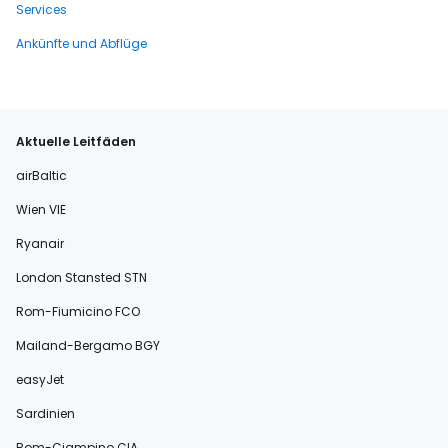
Services
Ankünfte und Abflüge
Aktuelle Leitfäden
airBaltic
Wien VIE
Ryanair
London Stansted STN
Rom-Fiumicino FCO
Mailand-Bergamo BGY
easyJet
Sardinien
Rom-Ciampino CIA