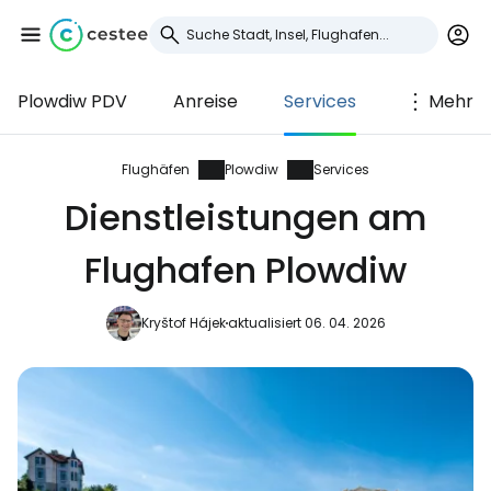
Plowdiw PDV
Anreise
Services
Mehr
Anmeldung bei
Cestee
Flughäfen
Plowdiw
Services
Dienstleistungen am
... die weltweite Reise-Community
Flughafen Plowdiw
Weiter mit Google
Kryštof Hájek
aktualisiert 06. 04. 2026
Weiter mit Facebook
Weiter mit E-Mail