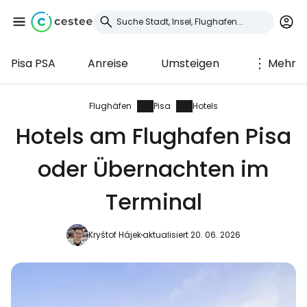
Pisa PSA
Anreise
Umsteigen
Mehr
Anmeldung bei
Cestee
Flughäfen
Pisa
Hotels
Hotels am Flughafen Pisa
... die weltweite Reise-Community
oder Übernachten im
Weiter mit Google
Terminal
Kryštof Hájek
aktualisiert 20. 06. 2026
Weiter mit Facebook
Weiter mit E-Mail