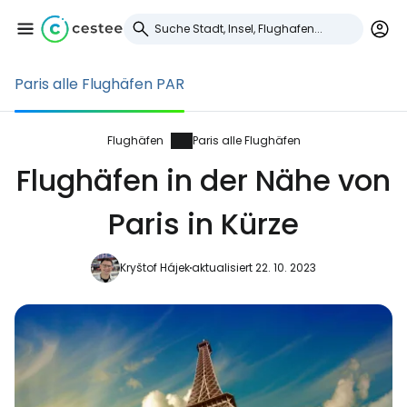
Paris alle Flughäfen PAR
Anmeldung bei
Cestee
Flughäfen
Paris alle Flughäfen
Flughäfen in der Nähe von
... die weltweite Reise-Community
Paris in Kürze
Weiter mit Google
Kryštof Hájek
aktualisiert 22. 10. 2023
Weiter mit Facebook
Weiter mit E-Mail