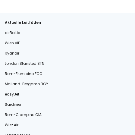
Aktuelle Leitfäden
airBaltic
Wien VIE
Ryanair
London Stansted STN
Rom-Fiumicino FCO
Mailand-Bergamo BGY
easyJet
Sardinien
Rom-Ciampino CIA
Wizz Air