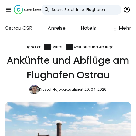
Ostrau OSR
Anreise
Hotels
Mehr
Anmeldung bei
Cestee
Flughäfen
Ostrau
Ankünfte und Abflüge
Ankünfte und Abflüge am
... die weltweite Reise-Community
Flughafen Ostrau
Weiter mit Google
Kryštof Hájek
aktualisiert 20. 04. 2026
Weiter mit Facebook
Weiter mit E-Mail