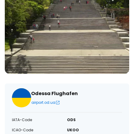
Odessa Flughafen
airport.od.ua
IATA-Code
ODS
ICAO-Code
UKOO