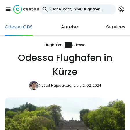
Odessa ODS
Anreise
Services
Anmeldung bei
Cestee
Flughäfen
Odessa
Odessa Flughafen in
... die weltweite Reise-Community
Kürze
Weiter mit Google
Kryštof Hájek
aktualisiert 12. 02. 2024
Weiter mit Facebook
Weiter mit E-Mail