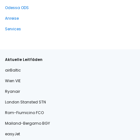
Odessa ODS
Anreise
Services
Aktuelle Leitfäden
airBaltic
Wien VIE
Ryanair
London Stansted STN
Rom-Fiumicino FCO
Mailand-Bergamo BGY
easyJet