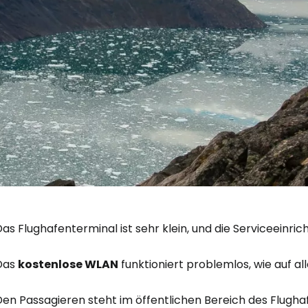
Anmeldung 
... die weltweite Reise-Community
Das Flughafenterminal ist sehr klein, und die Serviceein
W
Das
kostenlose WLAN
funktioniert problemlos, wie auf a
Den Passagieren steht im öffentlichen Bereich des Flugha
We