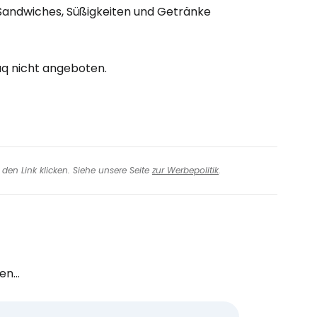
 Sandwiches, Süßigkeiten und Getränke
iter mit E-Mail
q nicht angeboten.
den Link klicken. Siehe unsere Seite
zur Werbepolitik
.
n...