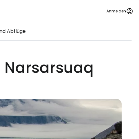
Anmelden
nd Abflüge
n Narsarsuaq