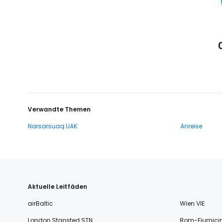
Verwandte Themen
Narsarsuaq UAK
Anreise
Aktuelle Leitfäden
airBaltic
Wien VIE
London Stansted STN
Rom-Fiumici