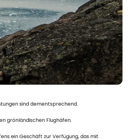
bei Cestee
richtungen sind dementsprechend.
eiter mit Google
llen grönländischen Flughäfen.
fens ein Geschäft zur Verfügung, das mit
iter mit Facebook