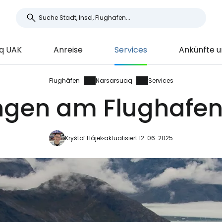
q UAK
Anreise
Services
Ankünfte u
Flughäfen
Narsarsuaq
Services
ungen am Flughafe
Kryštof Hájek
aktualisiert 12. 06. 2025